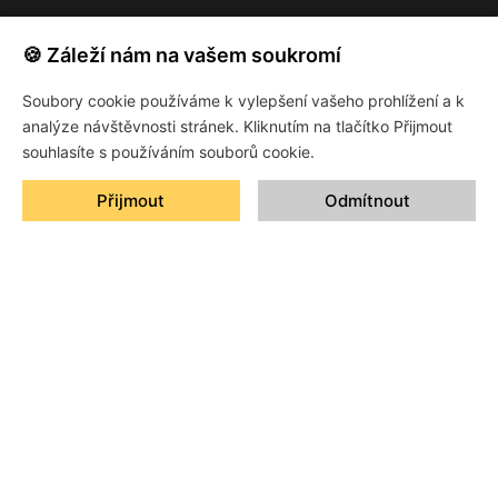
🍪 Záleží nám na vašem soukromí
Soubory cookie používáme k vylepšení vašeho prohlížení a k
analýze návštěvnosti stránek. Kliknutím na tlačítko Přijmout
souhlasíte s používáním souborů cookie.
Protection that lasts and style that speaks for you.
CONTACT
Přijmout
Odmítnout
+420 774 905 905
xevo@xevo.cz
Průmyslová ulice 492/28, 252 61 Jeneč
Czech Republic
OUR PRODUCTS
PPF Car Protection Films
Automotive Window Films
Architectural Films
Marine Films